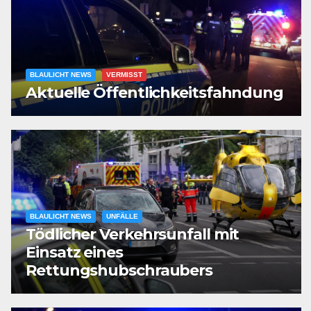
BLAULICHT NEWS
VERMISST
Aktuelle Öffentlichkeitsfahndung
BLAULICHT NEWS
UNFÄLLE
Tödlicher Verkehrsunfall mit
Einsatz eines
Rettungshubschraubers