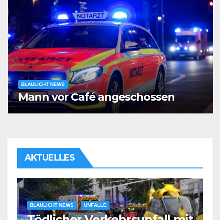
BLAULICHT NEWS
Mann vor Café angeschossen
AKTUELLES
BLAULICHT NEWS
UNFÄLLE
Tödlicher Verkehrsunfall mit