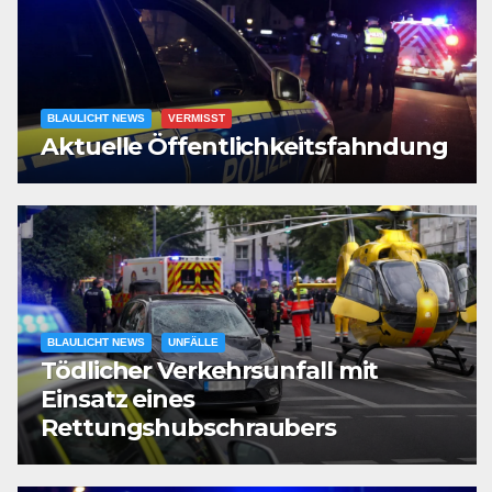
BLAULICHT NEWS
VERMISST
Aktuelle Öffentlichkeitsfahndung
BLAULICHT NEWS
UNFÄLLE
Tödlicher Verkehrsunfall mit
Einsatz eines
Rettungshubschraubers