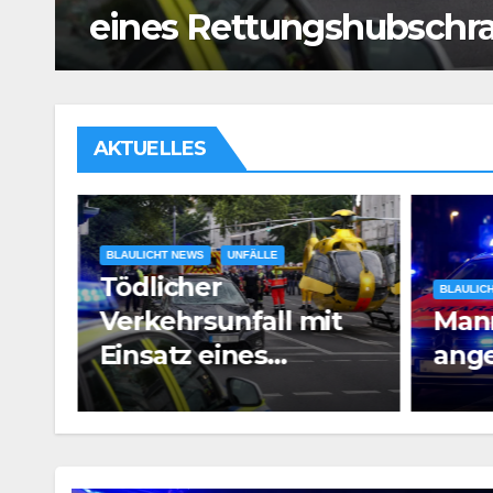
Mann vor Café angesch
AKTUELLES
BLAULIC
Bran
BLAULICHT NEWS
t
Mann vor Café
Satt
angeschossen
Voll
aub
PM3