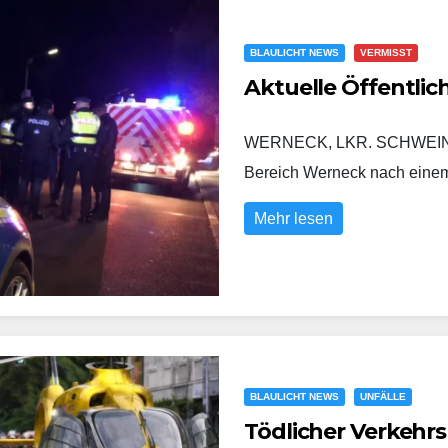
BLAULICHT NEWS
VERMISST
Aktuelle Öffentli
WERNECK, LKR. SCHWEINFURT
Bereich Werneck nach eine
Mehr lesen
BLAULICHT NEWS
UNFÄLLE
Tödlicher Verkehrs