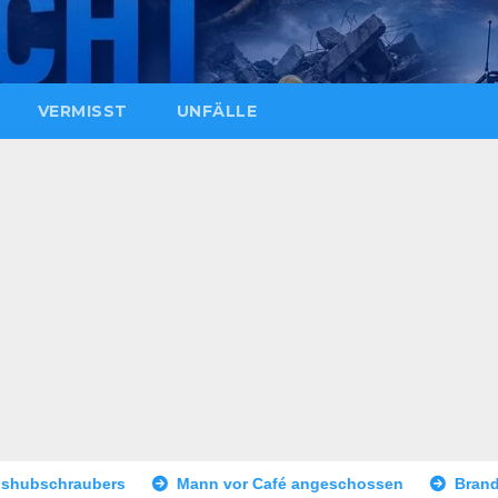
VERMISST
UNFÄLLE
Mann vor Café angeschossen
Brand eines Sattelaufliegers