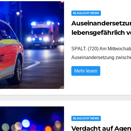
BLAULICHT NEWS
Auseinandersetzung
lebensgefährlich v
SPALT. (720) Am Mittwochabe
Auseinandersetzung zwisc
Mehr lesen
BLAULICHT NEWS
Verdacht auf Agent