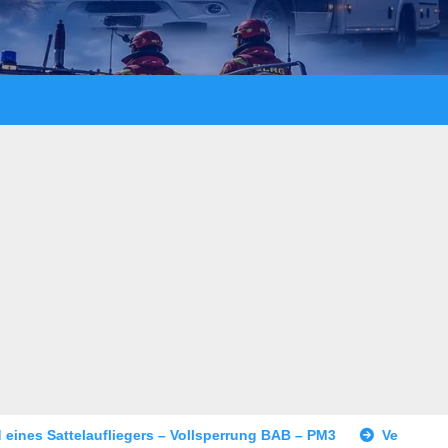
 – Vollsperrung BAB – PM3
Versuchtes Tötungsdelikt in W