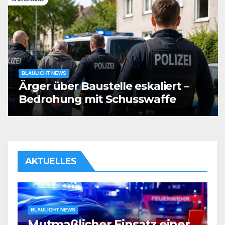
BLAULICHT NEWS
Ärger über Baustelle eskaliert –
Bedrohung mit Schusswaffe
AKTUELLES
B
Ä