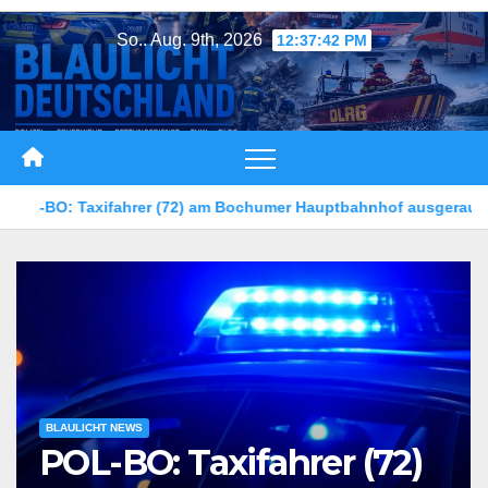
Zum
So.. Aug. 9th, 2026
12:37:44 PM
Inhalt
springen
umer Hauptbahnhof ausgeraubt – Zeugen gesucht
5-jährige
BLAULICHT NEWS
POL-BO: Taxifahrer (72)