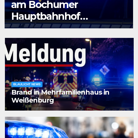
am Bochumer
Hauptbahnhof
ausgeraubt – Zeugen
gesucht
BLAULICHT NEWS
Brand in Mehrfamilienhaus in
Weißenburg