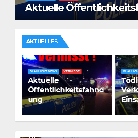
eines Rettungshubschr
AKTUELLES
BLAULICHT NEWS
UNFÄLLE
Tödlicher
BLAULIC
hnd
Verkehrsunfall mit
Mann
Einsatz eines
ang
Rettungshubschraub
ers