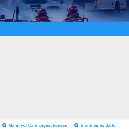
geschossen
Brand eines Sattelaufliegers – Vollsperrung BA