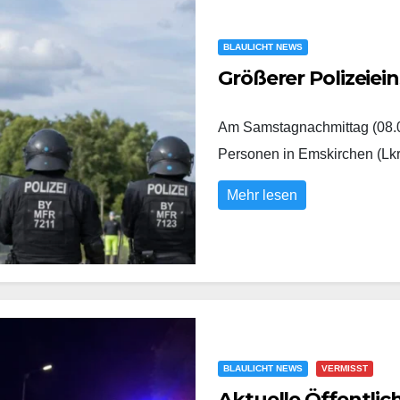
BLAULICHT NEWS
Größerer Polizeiei
Am Samstagnachmittag (08.0
Personen in Emskirchen (Lk
Mehr lesen
BLAULICHT NEWS
VERMISST
Aktuelle Öffentli