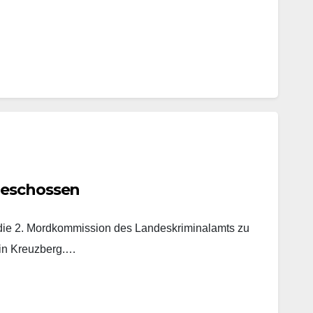
geschossen
t die 2. Mordkommission des Landeskriminalamts zu
 in Kreuzberg.…