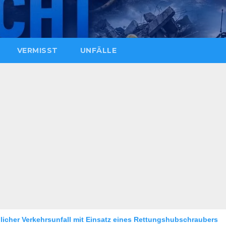
VERMISST
UNFÄLLE
it Einsatz eines Rettungshubschraubers
Mann vor Café an