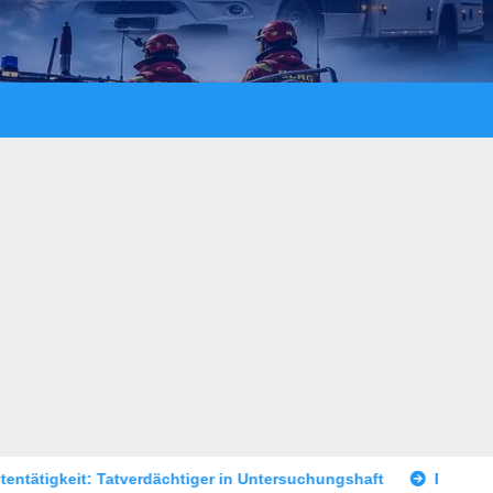
 in Untersuchungshaft
Raubüberfall im Prostitutionsgewerbe