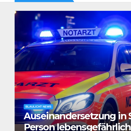
BLAULICHT NEWS
e
Verdacht auf Agententät
Tatverdächtiger in