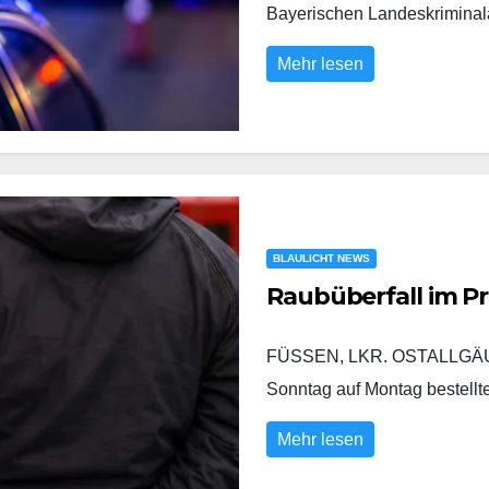
Bayerischen Landeskrimina
Mehr lesen
BLAULICHT NEWS
Raubüberfall im P
FÜSSEN, LKR. OSTALLGÄU/
Sonntag auf Montag bestell
Mehr lesen