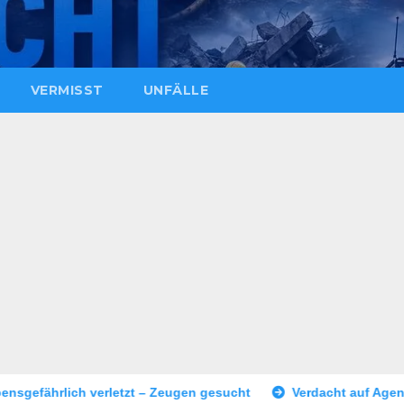
VERMISST
UNFÄLLE
en gesucht
Verdacht auf Agententätigkeit: Tatverdächtiger