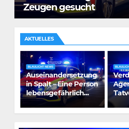
Untersuchungshaft
AKTUELLES
BLAULICHT NEWS
BLAULIC
ung
Verdacht auf
Raub
rson
Agententätigkeit:
Pros
Tatverdächtiger in
e
Untersuchungshaft