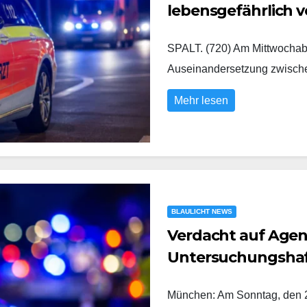
lebensgefährlich v
SPALT. (720) Am Mittwochabe
Auseinandersetzung zwisc
Mehr lesen
BLAULICHT NEWS
Verdacht auf Agent
Untersuchungsha
München: Am Sonntag, den 2