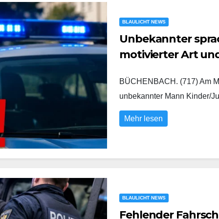
BLAULICHT NEWS
Unbekannter sprach
motivierter Art u
BÜCHENBACH. (717) Am Mont
unbekannter Mann Kinder/Ju
Mehr lesen
BLAULICHT NEWS
Fehlender Fahrsch