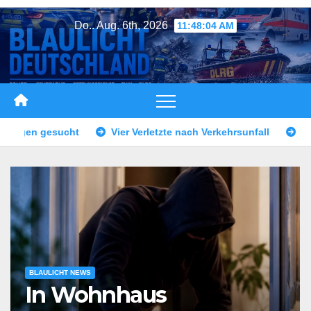
Zum
Do.. Aug. 6th, 2026
11:48:06 AM
Inhalt
springen
erletzte nach Verkehrsunfall
Niederbayern: Verkehrsunfall m
BLAULICHT NEWS