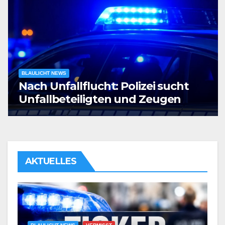
BLAULICHT NEWS
Nach Unfallflucht: Polizei sucht
Unfallbeteiligten und Zeugen
AKTUELLES
B
N