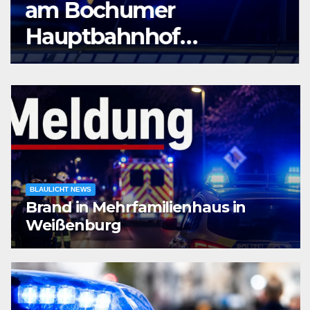
am Bochumer
Hauptbahnhof
ausgeraubt – Zeugen
gesucht
BLAULICHT NEWS
Brand in Mehrfamilienhaus in
Weißenburg