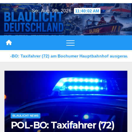
Zum
So.. Aug. 9th, 2026
11:40:05 AM
Inhalt
springen
umer Hauptbahnhof ausgeraubt – Zeugen gesucht
5-jährige
BLAULICHT NEWS
POL-BO: Taxifahrer (72)