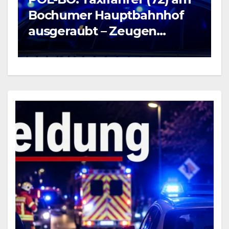
B
Bochumer Hauptbahnhof
5
ausgeraubt – Zeugen
v
gesucht