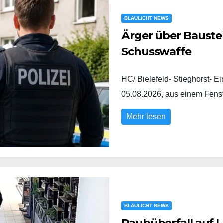
BLAULICHT NEWS
Ärger über Baustel
Schusswaffe
HC/ Bielefeld- Stieghorst- E
05.08.2026, aus einem Fens
Mehr lesen
BLAULICHT NEWS
Raubüberfall auf L