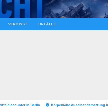
VERMISST
UNFÄLLE
Körperliche Auseinandersetzung in der Landshuter Altstad