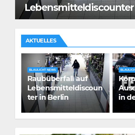
der Landshuter Altstadt
AKTUELLES
BLAULICHT NEWS
Körperliche
BLAULIC
oun
Auseinandersetzung
Man
in der Landshuter
Mess
Altstadt