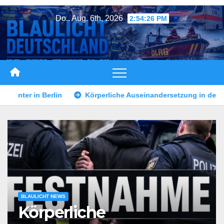
Zum
Do.. Aug. 6th, 2026
2:54:28 PM
Inhalt
springen
he Auseinandersetzung in der Landshuter Altstadt
Mann dur
BLAULICHT NEWS
Körperliche