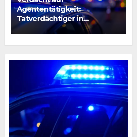
B
Agententätigkeit:
R
Tatverdächtiger in
P
Untersuchungshaft