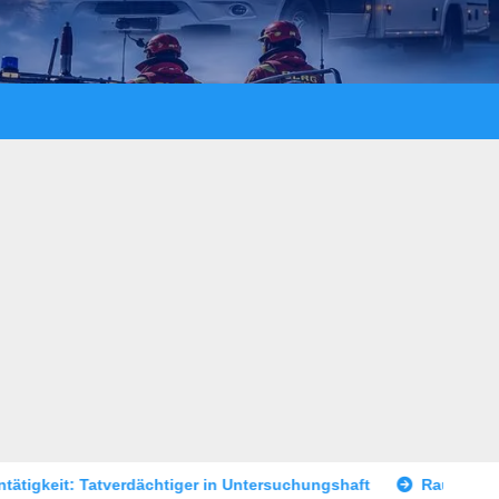
iger in Untersuchungshaft
Raubüberfall im Prostitutionsge