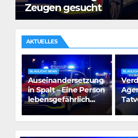
Untersuchungshaft
AKTUELLES
BLAULICHT NEWS
BLAULIC
ung
Verdacht auf
Raub
rson
Agententätigkeit:
Pros
Tatverdächtiger in
e
Untersuchungshaft