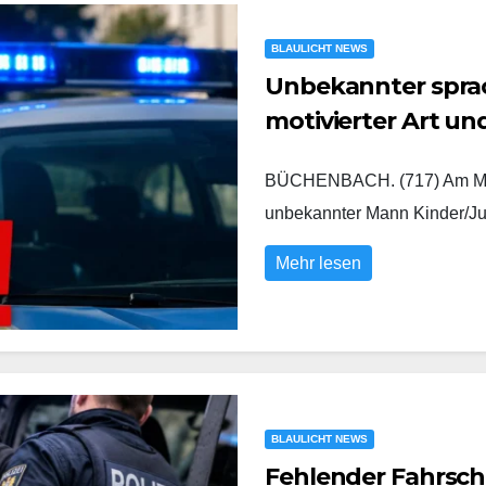
BLAULICHT NEWS
Unbekannter sprach
motivierter Art u
BÜCHENBACH. (717) Am Mont
unbekannter Mann Kinder/Ju
Mehr lesen
BLAULICHT NEWS
Fehlender Fahrsch