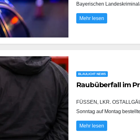
Bayerischen Landeskrimina
Mehr lesen
BLAULICHT NEWS
Raubüberfall im P
FÜSSEN, LKR. OSTALLGÄU/
Sonntag auf Montag bestell
Mehr lesen