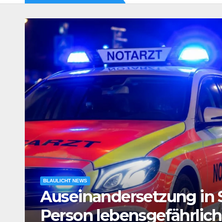
BLAULICHT NEWS
e
Verdacht auf Agententät
Tatverdächtiger in