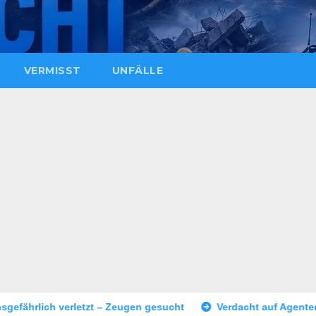
VERMISST
UNFÄLLE
 Zeugen gesucht
Verdacht auf Agententätigkeit: Tatverdächt