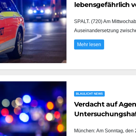
lebensgefährlich v
SPALT. (720) Am Mittwochabe
Auseinandersetzung zwisc
Mehr lesen
BLAULICHT NEWS
Verdacht auf Agent
Untersuchungsha
München: Am Sonntag, den 2