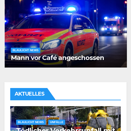
BLAULICHT NEWS
Mann vor Café angeschossen
AKTUELLES
BLAULICHT NEWS
UNFÄLLE
Tödlicher Verkehrsunfall mit