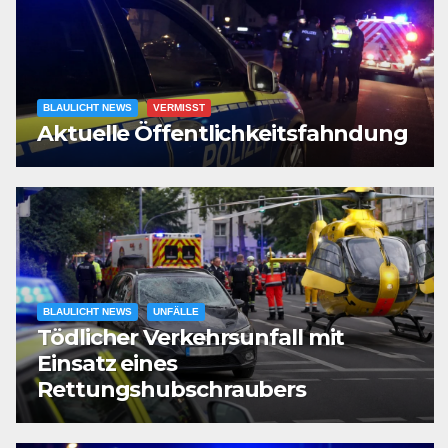
BLAULICHT NEWS
VERMISST
Aktuelle Öffentlichkeitsfahndung
BLAULICHT NEWS
UNFÄLLE
Tödlicher Verkehrsunfall mit
Einsatz eines
Rettungshubschraubers