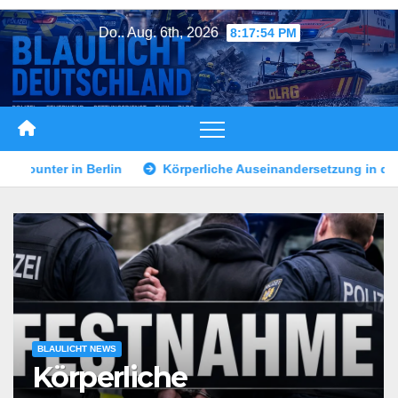
Zum
Do.. Aug. 6th, 2026
8:17:56 PM
Inhalt
springen
che Auseinandersetzung in der Landshuter Altstadt
Mann du
BLAULICHT NEWS
Körperliche