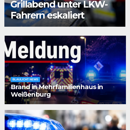
am Bochumer
Hauptbahnhof
ausgeraubt – Zeugen
gesucht
BLAULICHT NEWS
Brand in Mehrfamilienhaus in
Weißenburg