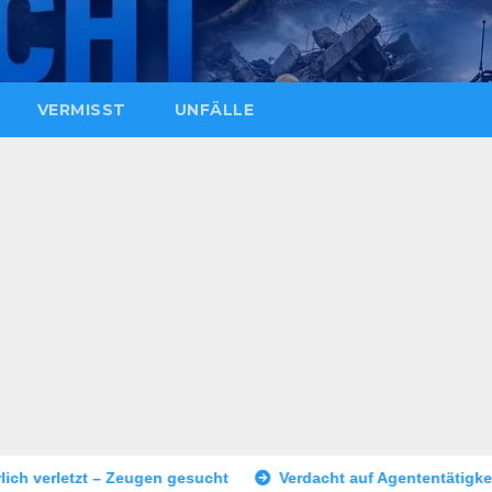
VERMISST
UNFÄLLE
 gesucht
Verdacht auf Agententätigkeit: Tatverdächtiger in