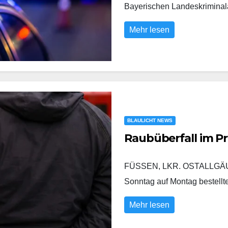
Bayerischen Landeskrimina
Mehr lesen
BLAULICHT NEWS
Raubüberfall im P
FÜSSEN, LKR. OSTALLGÄU/
Sonntag auf Montag bestell
Mehr lesen