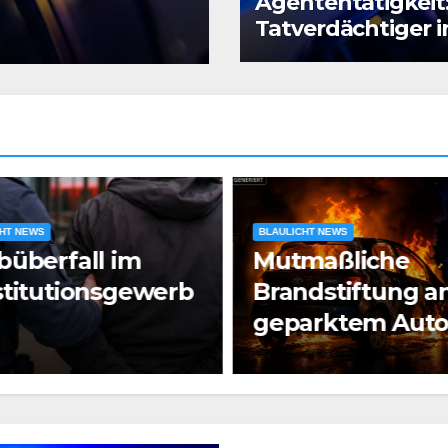
Agententätigkeit
Prostitution
Tatverdächtiger i
Untersuchungsha
HT NEWS
BLAULICHT NEWS
überfall im
Mutmaßliche
titutionsgewerb
Brandstiftung a
geparktem Auto