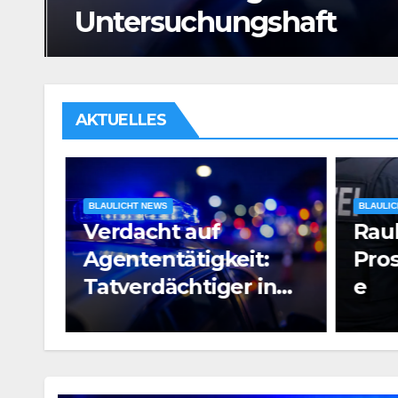
Untersuchungshaft
AKTUELLES
BLAULICHT NEWS
BLAULIC
ung
Verdacht auf
Raub
rson
Agententätigkeit:
Pros
Tatverdächtiger in
e
Untersuchungshaft