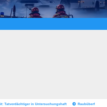
 Untersuchungshaft
Raubüberfall im Prostitutionsgewerbe