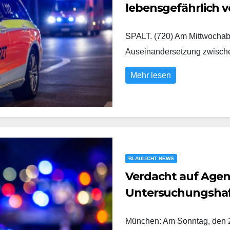
lebensgefährlich v
SPALT. (720) Am Mittwochabe
Auseinandersetzung zwisc
Mehr lesen
BLAULICHT NEWS
Verdacht auf Agent
Untersuchungsha
München: Am Sonntag, den 2