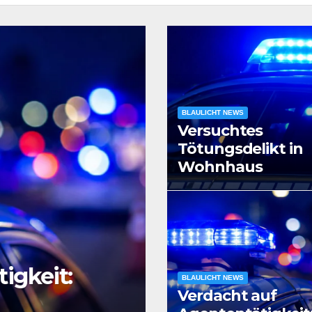
BLAULICHT NEWS
Versuchtes
Tötungsdelikt in
Wohnhaus
igkeit:
BLAULICHT NEWS
BLAULICHT NEWS
Verdacht auf
Raubüberfall 