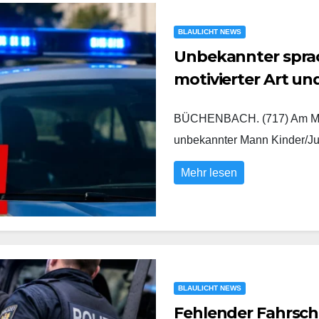
BLAULICHT NEWS
Unbekannter sprach
motivierter Art u
BÜCHENBACH. (717) Am Mont
unbekannter Mann Kinder/Ju
Mehr lesen
BLAULICHT NEWS
Fehlender Fahrsch