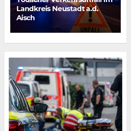
B
Landkreis Neustadt a.d.
F
Aisch
b