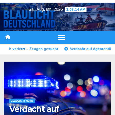
Zum
Sa.. Aug. 8th, 2026
3:08:17 AM
Inhalt
springen
Verdacht auf Agententätigkeit: Tatverdächtiger in Untersuchu
BLAULICHT NEWS
Verdacht auf