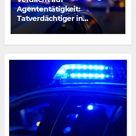
B
Agententätigkeit:
R
Tatverdächtiger in
P
Untersuchungshaft