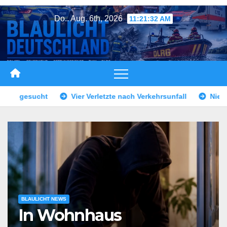
Zum
Do.. Aug. 6th, 2026
11:21:34 AM
Inhalt
springen
etzte nach Verkehrsunfall
Niederbayern: Verkehrsunfall mit 
BLAULICHT NEWS