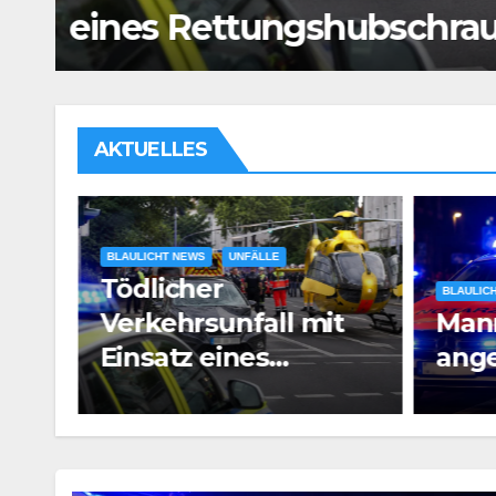
Mann vor Café angesch
AKTUELLES
BLAULIC
Bran
BLAULICHT NEWS
t
Mann vor Café
Satt
angeschossen
Voll
aub
PM3