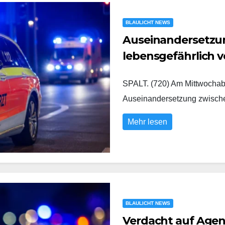
BLAULICHT NEWS
Auseinandersetzung
lebensgefährlich v
SPALT. (720) Am Mittwochabe
Auseinandersetzung zwisc
Mehr lesen
BLAULICHT NEWS
Verdacht auf Agent