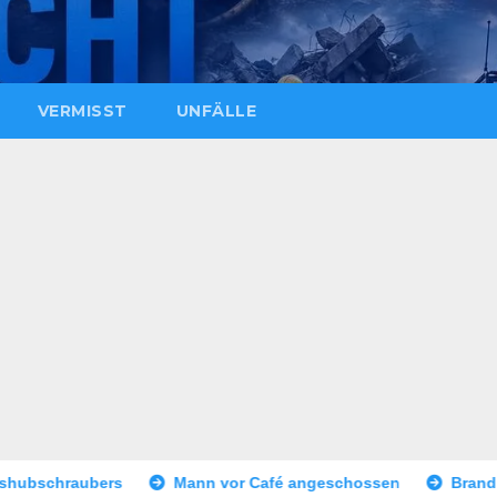
VERMISST
UNFÄLLE
Mann vor Café angeschossen
Brand eines Sattelaufliegers