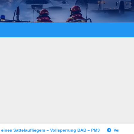
 – Vollsperrung BAB – PM3
Versuchtes Tötungsdelikt in Wo