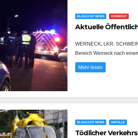
BLAULICHT NEWS
VERMISST
Aktuelle Öffentli
WERNECK, LKR. SCHWEINFURT
Bereich Werneck nach eine
Mehr lesen
BLAULICHT NEWS
UNFÄLLE
Tödlicher Verkehrs