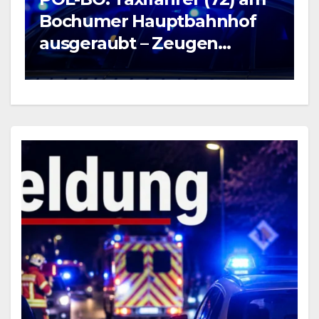
B
Bochumer Hauptbahnhof
5
ausgeraubt – Zeugen
v
gesucht