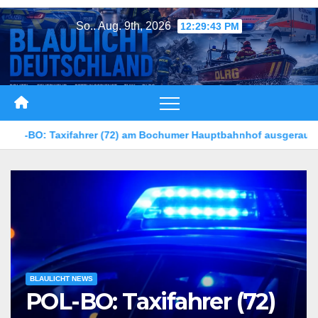
Zum
So.. Aug. 9th, 2026
12:29:46 PM
Inhalt
springen
mer Hauptbahnhof ausgeraubt – Zeugen gesucht
5-jähriges 
BLAULICHT NEWS
POL-BO: Taxifahrer (72)