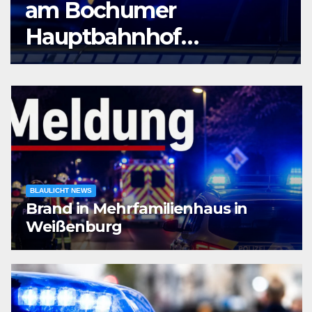
am Bochumer
Hauptbahnhof
ausgeraubt – Zeugen
gesucht
BLAULICHT NEWS
Brand in Mehrfamilienhaus in
Weißenburg