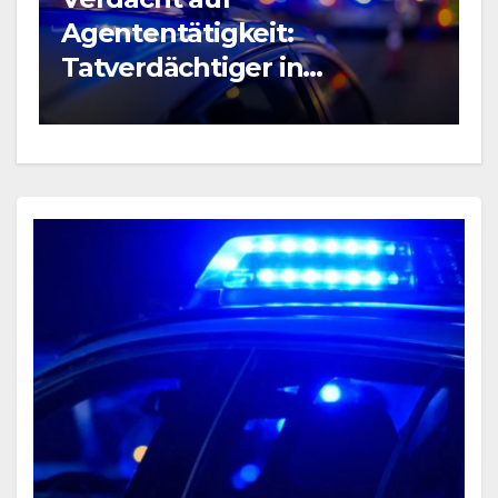
B
Agententätigkeit:
R
Tatverdächtiger in
P
Untersuchungshaft