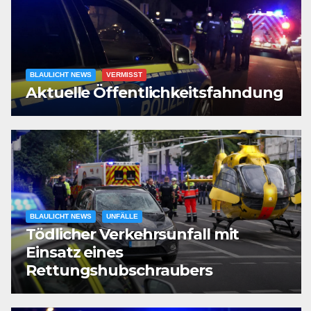
BLAULICHT NEWS
VERMISST
Aktuelle Öffentlichkeitsfahndung
BLAULICHT NEWS
UNFÄLLE
Tödlicher Verkehrsunfall mit
Einsatz eines
Rettungshubschraubers