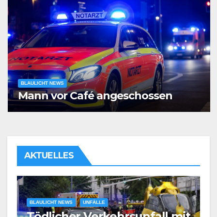
BLAULICHT NEWS
Mann vor Café angeschossen
AKTUELLES
BLAULICHT NEWS
UNFÄLLE
Tödlicher Verkehrsunfall mit