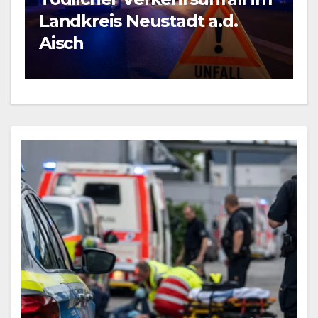
B
Landkreis Neustadt a.d.
F
Aisch
b