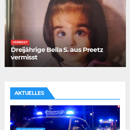
VERMISST
Dreijährige Bella S. aus Preetz
vermisst
AKTUELLES
BLAULICHT NEWS
21-Jähriger durch