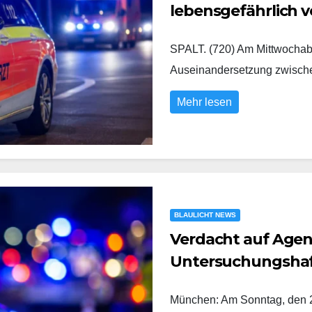
lebensgefährlich v
SPALT. (720) Am Mittwochabe
Auseinandersetzung zwisc
Mehr lesen
BLAULICHT NEWS
Verdacht auf Agent
Untersuchungsha
München: Am Sonntag, den 2