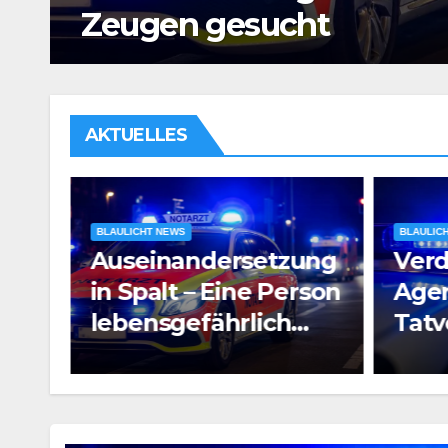
Untersuchungshaft
AKTUELLES
BLAULICHT NEWS
BLAULIC
ung
Verdacht auf
Raub
rson
Agententätigkeit:
Pros
Tatverdächtiger in
e
Untersuchungshaft