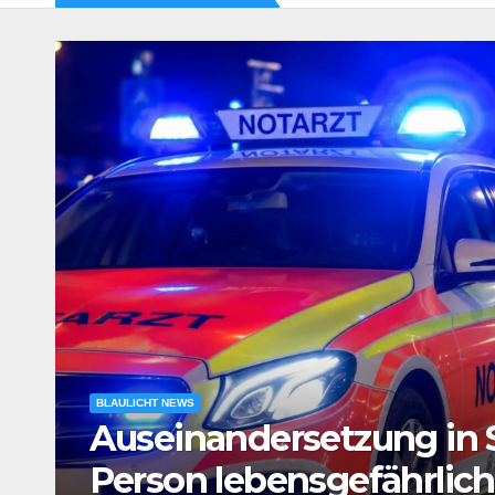
BLAULICHT NEWS
e
Verdacht auf Agententät
Tatverdächtiger in