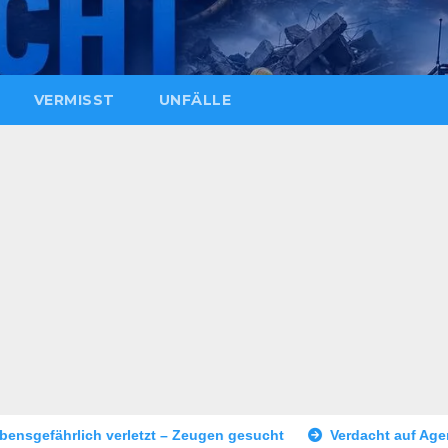
VERMISST
UNFÄLLE
– Zeugen gesucht
Verdacht auf Agententätigkeit: Tatverdäch