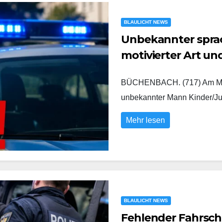
BLAULICHT NEWS
Unbekannter sprach
motivierter Art u
BÜCHENBACH. (717) Am Mont
unbekannter Mann Kinder/Ju
Mehr lesen
BLAULICHT NEWS
Fehlender Fahrsch