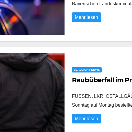
Bayerischen Landeskrimina
Mehr lesen
BLAULICHT NEWS
Raubüberfall im P
FÜSSEN, LKR. OSTALLGÄU/
Sonntag auf Montag bestell
Mehr lesen