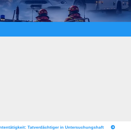
tiger in Untersuchungshaft
Raubüberfall im Prostitutionsg