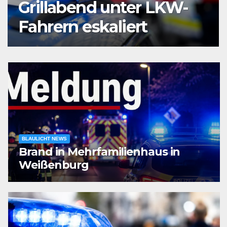
am Bochumer
Hauptbahnhof
ausgeraubt – Zeugen
gesucht
BLAULICHT NEWS
Brand in Mehrfamilienhaus in
Weißenburg