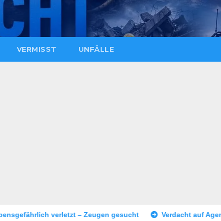
VERMISST
UNFÄLLE
– Zeugen gesucht
Verdacht auf Agententätigkeit: Tatverdäch