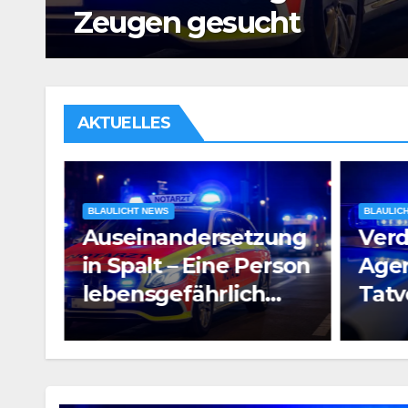
Untersuchungshaft
AKTUELLES
BLAULICHT NEWS
BLAULIC
ung
Verdacht auf
Raub
rson
Agententätigkeit:
Pros
Tatverdächtiger in
e
Untersuchungshaft