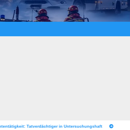
tiger in Untersuchungshaft
Raubüberfall im Prostitutionsge