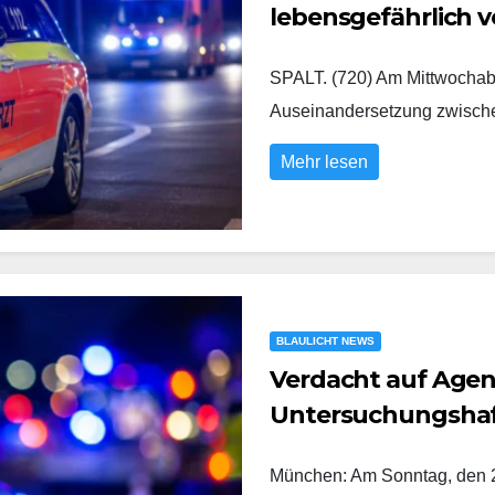
lebensgefährlich v
SPALT. (720) Am Mittwochabe
Auseinandersetzung zwisc
Mehr lesen
BLAULICHT NEWS
Verdacht auf Agent
Untersuchungsha
München: Am Sonntag, den 2