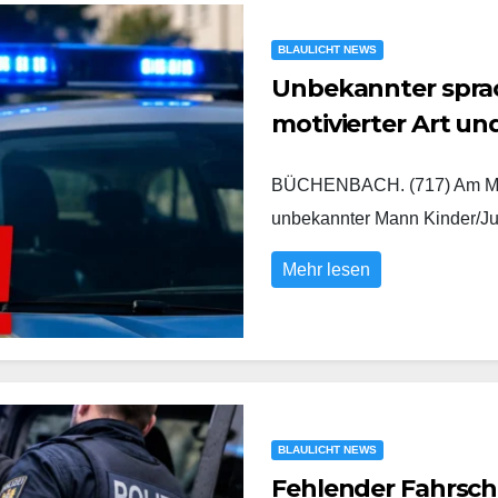
BLAULICHT NEWS
Unbekannter sprach
motivierter Art u
BÜCHENBACH. (717) Am Mont
unbekannter Mann Kinder/Ju
Mehr lesen
BLAULICHT NEWS
Fehlender Fahrsch