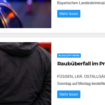
Bayerischen Landeskrimina
Mehr lesen
BLAULICHT NEWS
Raubüberfall im P
FÜSSEN, LKR. OSTALLGÄU/
Sonntag auf Montag bestell
Mehr lesen