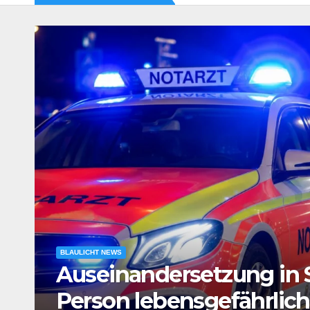
BLAULICHT NEWS
e
Verdacht auf Agententät
Tatverdächtiger in