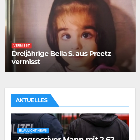
VERMISST
Dreijährige Bella S. aus Preetz
vermisst
AKTUELLES
BLAULICHT NEWS
Aggressiver Mann mit 2,62