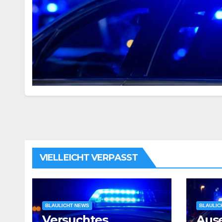
VIELLEICHT VERPASST
BLAULICHT NEWS
BLAULIC
Versuchtes
Aus