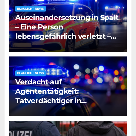
BLAULICHT NEWS
Auseinandersetzung in Spalt
– Eine Person
lebensgefährlich verletzt –
Zeugen gesucht
BLAULICHT NEWS
Verdacht auf
Agententätigkeit:
Tatverdächtiger in
Untersuchungshaft